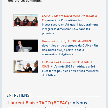
des projets communs.
CAP 21 / Maître David Méheut* (Clyde &
Co)
avertit : «
Pour attirer les
investisseurs en Afrique, il faut vraiment
intégrer la dimension ESG dans les
projets
»
Hassanein HIRIDJEE, PDG de AXIAN,
devant les entrepreneurs du CIAN : «
Un
des sujets que je porte, c’est la
souveraineté digitale
»
Le Président Étienne GIROS À l’AG du
CIAN :
«
L’année 2025 en Afrique a été
excellente pour les entreprises membres
du CIAN
»
ENTRETIENS
Laurent Blaise TAGO (BDEAC) :
«
Nous