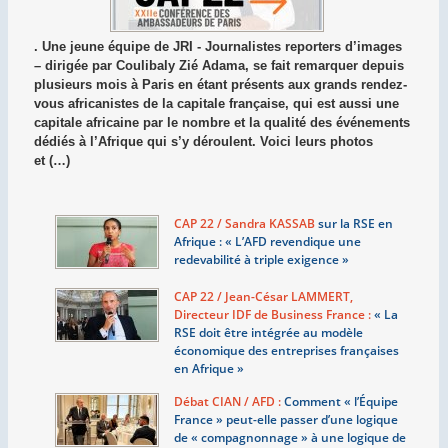
. Une jeune équipe de JRI - Journalistes reporters d’images
– dirigée par Coulibaly Zié Adama, se fait remarquer depuis
plusieurs mois à Paris en étant présents aux grands rendez-
vous africanistes de la capitale française, qui est aussi une
capitale africaine par le nombre et la qualité des événements
dédiés à l’Afrique qui s’y déroulent. Voici leurs photos
et (…)
CAP 22 / Sandra KASSAB
sur la RSE en
Afrique : «
L’AFD revendique une
redevabilité à triple exigence
»
CAP 22 / Jean-César LAMMERT,
Directeur IDF de Business France :
«
La
RSE doit être intégrée au modèle
économique des entreprises françaises
en Afrique
»
Débat CIAN / AFD :
Comment «
l’Équipe
France
» peut-elle passer d’une logique
de «
compagnonnage
» à une logique de