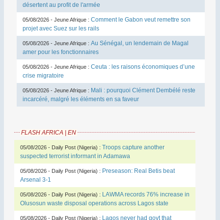
désertent au profit de l'armée
Comment le Gabon veut remettre son
05/08/2026 - Jeune Afrique :
projet avec Suez sur les rails
Au Sénégal, un lendemain de Magal
05/08/2026 - Jeune Afrique :
amer pour les fonctionnaires
Ceuta : les raisons économiques d’une
05/08/2026 - Jeune Afrique :
crise migratoire
Mali : pourquoi Clément Dembélé reste
05/08/2026 - Jeune Afrique :
incarcéré, malgré les éléments en sa faveur
FLASH AFRICA | EN
Troops capture another
05/08/2026 - Daily Post (Nigeria) :
suspected terrorist informant in Adamawa
Preseason: Real Betis beat
05/08/2026 - Daily Post (Nigeria) :
Arsenal 3-1
LAWMA records 76% increase in
05/08/2026 - Daily Post (Nigeria) :
Olusosun waste disposal operations across Lagos state
Lagos never had govt that
05/08/2026 - Daily Post (Nigeria) :