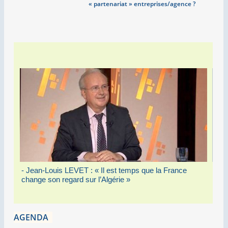
«
partenariat
» entreprises/agence
?
- François-Aïssa Touazi, cofondateur CapMena :
- Al
Pourquoi la France doit oser le partenariat d’exception
être
avec l’Algérie
à l’
AGENDA