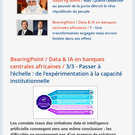
Issouf Ag MAHA /
Mali : Quand l’addiction
au pouvoir de la junte détruit le rêve
républicain du peuple
BearingPoint / Data & IA en banques
centrales africaines /
1 - Une
transformation engagée mais encore
limitée dans ses effets
BearingPoint / Data & IA en banques
centrales africaines /
3/3 - Passer à
l’échelle : de l’expérimentation à la capacité
institutionnelle
Les constats issus des initiatives data et intelligence
artificielle convergent vers une même conclusion : les
difficultés ne proviennent pas d’un manque de solutions