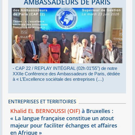
AMBASSADEURS DE PARIS
re
- CAP 22 / SEM Baye Moctar DIOP, Ambassadeur du
- C
iée
Sénégal à Paris, appelle à une véritable co-construction
Séné
des sommets Afrique-France
RSE 
ENTREPRISES ET TERRITOIRES
Khalid EL BERNOUSSI (OIF)
à Bruxelles :
«
La langue française constitue un atout
majeur pour faciliter échanges et affaires
en Afrique
»