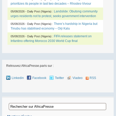
prioritizes its people in last two decades – Rhodes-Vivour
Landslide: Obutong community
05/08/2026 - Daily Post (Nigeria) :
urges residents not to protest, seeks government intervention
There’s hardship in Nigeria but
05/08/2026 - Daily Post (Nigeria) :
Tinubu has stabilised economy – Orji Kalu
FIFA releases statement on
05/08/2026 - Daily Post (Nigeria) :
Infantino offering Morocco 2030 World Cup final
Retrouvez AfricaPresse.paris sur :
Linkedin
Facebook
Twitter
Viadeo
RSS