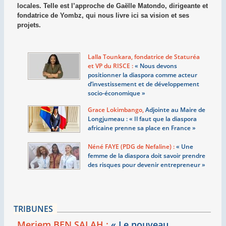
locales. Telle est l’approche de Gaëlle Matondo, dirigeante et
fondatrice de Yombz, qui nous livre ici sa vision et ses
projets.
Lalla Tounkara, fondatrice de Staturéa
et VP du RISCE :
«
Nous devons
positionner la diaspora comme acteur
d’investissement et de développement
socio-économique
»
Grace Lokimbango,
Adjointe au Maire de
Longjumeau : «
Il faut que la diaspora
africaine prenne sa place en France
»
Néné FAYE (PDG de Nefaline) :
«
Une
femme de la diaspora doit savoir prendre
des risques pour devenir entrepreneur
»
TRIBUNES
Meriem BEN SALAH :
«
Le nouveau